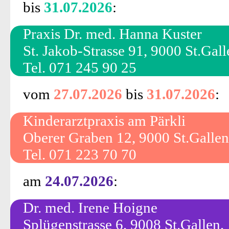
bis
31.07.2026
:
Praxis Dr. med. Hanna Kuster
St. Jakob-Strasse 91, 9000 St.Gall
Tel. 071 245 90 25
vom
27.07.2026
bis
31.07.2026
:
Kinderarztpraxis am Pärkli
Oberer Graben 12, 9000 St.Gallen
Tel. 071 223 70 70
am
24.07.2026
:
Dr. med. Irene Hoigne
Splügenstrasse 6, 9008 St.Gallen,