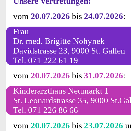
Unsere Vertretungen:
vom
20.07.2026
bis
24.07.2026
:
Frau
Dr. med. Brigitte Nohynek
Davidstrasse 23, 9000 St. Gallen
Tel. 071 222 61 19
vom
20.07.2026
bis
31.07.2026
:
Kinderarzthaus Neumarkt 1
St. Leonardstrasse 35, 9000 St.Gal
Tel. 071 226 86 66
vom
20.07.2026
bis
23.07.2026
u